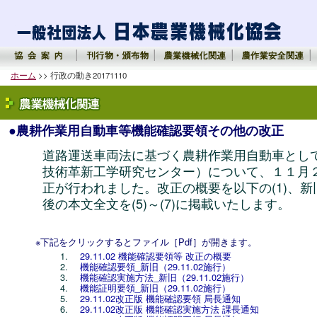
ホーム
>> 行政の動き20171110
●農耕作業用自動車等機能確認要領その他の改正
道路運送車両法に基づく農耕作業用自動車とし
技術革新工学研究センター）について、１１月
正が行われました。改正の概要を以下の(1)、新旧対
後の本文全文を(5)～(7)に掲載いたします。
※下記をクリックするとファイル［Pdf］が開きます。
29.11.02 機能確認要領等 改正の概要
機能確認要領_新旧（29.11.02施行）
機能確認実施方法_新旧（29.11.02施行）
機能証明要領_新旧（29.11.02施行）
29.11.02改正版 機能確認要領 局長通知
29.11.02改正版 機能確認実施方法 課長通知