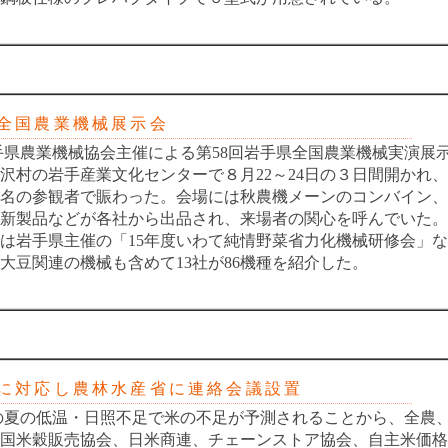
国農業機械展示会
県農業機械協会主催による第58回岩手県全国農業機械実演展
沢村の岩手産業文化センターで８月22～24日の３日間開かれ
00名の参観者で賑わった。会場には秋農機メーンのコンバイン
新製品などが各社から出品され、来場者の関心を呼んでいた。
は岩手県主催の「15年度いわて純情野菜省力化機械研修会」
大豆関連の機械も含めて13社が86機種を紹介した。
対応し農林水産省に連絡会議設置
夏の低温・日照不足で米の不足が予測されることから、全農
国米穀販売協会、日米商連、チェーンストア協会、自主米価格