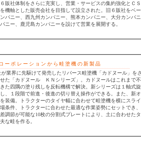
６販社体制をさらに充実し、営業・サービスの集約強化とＣＳ
を機軸とした販売会社を目指して設立された。旧６販社をベー
ンパニー、西九州カンパニー、熊本カンパニー、大分カンパニ
パニー、鹿児島カンパニーを設けて営業を展開する。
ーポレーションから畦塗機の新製品
が業界に先駆けて発売したリバース畦塗機「カドヌール」を
せた「カドヌール ＫＮシリーズ」。カドヌールはこれまで不
きた四隅の塗り残しを反転機構で解決。新シリーズは１軸式旋
し、１段階で前進・後進の切り替え操作ができる。また、新オ
を装備。トラクターのタイヤ幅に合わせて畦塗機を横にスライ
場条件、トラクターに合わせた最適な作業姿勢にセットでき、
差調節が可能な10枚の分割式プレートにより、土に合わせた
夫な畦を作る。