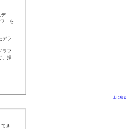
モデ
パワーを
たデラ
ドラフ
ど、操
上に戻る
してき