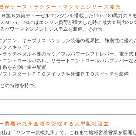
がケーストラクター・マクサムシリーズ発売
製６気筒ディーゼルエンジンを搭載した110～180馬力の６
ＸＭ175、190にはエンジン負荷が増大した時に最大35馬力の
るパワーマネジメントシステムを装備。その他、
エアコン、キャブサスペンション装備の視界性、静粛性に優れ
ックスキャビン
クラッチペダル不要のセミ／フルパワーシフトレバー、電子式
トコントロールパネル、リモートコントロールバルブレバーな
作系を右側に集中配置
ソフトスタートＰＴＯスイッチや外部ＰＴＯスイッチを装備
どの特徴を持つ。
農機が九州全域を管轄する大型販社設立
社は「ヤンマー農機九州」で、これまで地域密着営業を展開