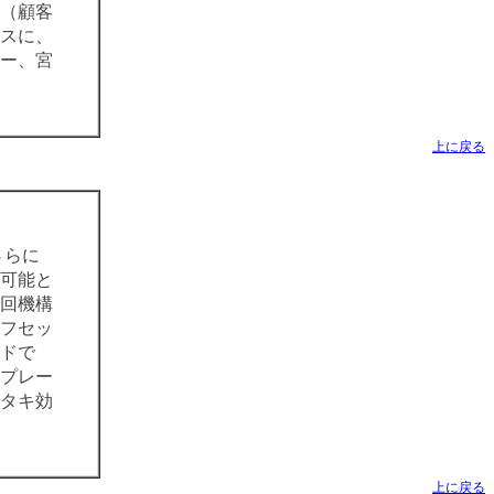
（顧客
スに、
ー、宮
上に戻る
さらに
可能と
回機構
フセッ
ドで
プレー
タタキ効
上に戻る