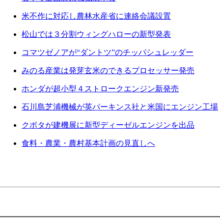
米不作に対応し農林水産省に連絡会議設置
松山では３分割ウィングハローの新型発表
コマツゼノアが“ダントツ”のチッパシュレッダー
みのる産業は発芽玄米のできるプロセッサー発売
ホンダが超小型４ストロークエンジン新発売
石川島芝浦機械が英パーキンス社と米国にエンジン工場
クボタが建機展に新型ディーゼルエンジンを出品
食料・農業・農村基本計画の見直しへ