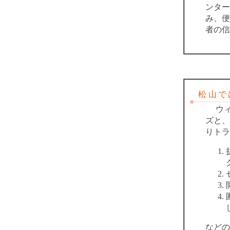
ンター
み、便
者の信
松山では
ウィ
ズと、
りトラ
などの