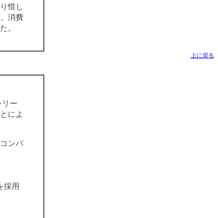
り惜し
、消費
た。
上に戻る
シリー
とによ
層コンパ
を採用