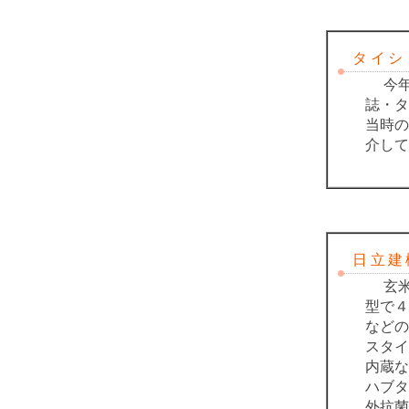
タイショ
今年創
誌・タ
当時の
介して
日立建機
玄米
型で４
などの
スタイ
内蔵な
ハブタ
外抗菌