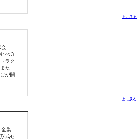
上に戻る
示会
、延べ３
、トラク
また、
などが開
上に戻る
、全集
形成セ