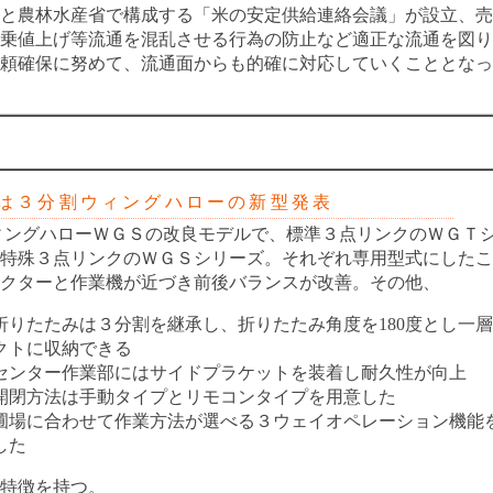
と農林水産省で構成する「米の安定供給連絡会議」が設立、売
乗値上げ等流通を混乱させる行為の防止など適正な流通を図り
頼確保に努めて、流通面からも的確に対応していくこととなっ
３分割ウィングハローの新型発表
ングハローＷＧＳの改良モデルで、標準３点リンクのＷＧＴ
特殊３点リンクのＷＧＳシリーズ。それぞれ専用型式にしたこ
クターと作業機が近づき前後バランスが改善。その他、
折りたたみは３分割を継承し、折りたたみ角度を180度とし一
クトに収納できる
センター作業部にはサイドプラケットを装着し耐久性が向上
開閉方法は手動タイプとリモコンタイプを用意した
圃場に合わせて作業方法が選べる３ウェイオペレーション機能
した
特徴を持つ。