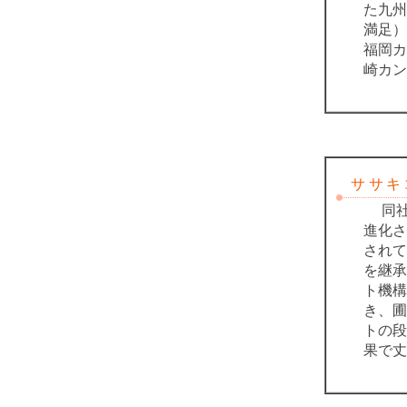
た九州
満足）
福岡カ
崎カン
ササキコ
同社
進化さ
されて
を継承
ト機構
き、圃
トの段
果で丈