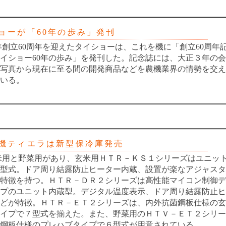
ーが「60年の歩み」発刊
立60周年を迎えたタイショーは、これを機に「創立60周年
イショー60年の歩み」を発刊した。記念誌には、大正３年の
写真から現在に至る間の開発商品などを農機業界の情勢を交え
いる。
ティエラは新型保冷庫発売
用と野菜用があり、玄米用ＨＴＲ－ＫＳ１シリーズはユニッ
型式。ドア周り結露防止ヒーター内蔵、設置が楽なアジャスタ
特徴を持つ。ＨＴＲ－ＤＲ２シリーズは高性能マイコン制御デ
プのユニット内蔵型。デジタル温度表示、ドア周り結露防止ヒ
どが特徴。ＨＴＲ－ＥＴ２シリーズは、内外抗菌鋼板仕様の玄
イプで７型式を揃えた。また、野菜用のＨＴＶ－ＥＴ２シリー
鋼板仕様のプレハブタイプで６型式が用意されている。