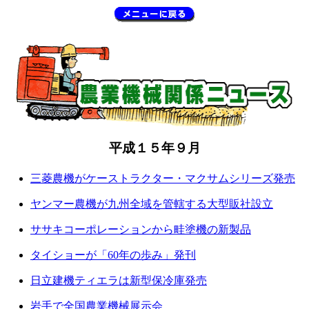
平成１５年９月
三菱農機がケーストラクター・マクサムシリーズ発売
ヤンマー農機が九州全域を管轄する大型販社設立
ササキコーポレーションから畦塗機の新製品
タイショーが「60年の歩み」発刊
日立建機ティエラは新型保冷庫発売
岩手で全国農業機械展示会