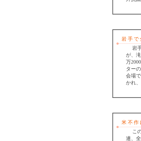
岩手で全
岩手
が、滝
万20
ターの
会場で
かれ、
米不作に
この
連、全