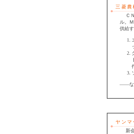
三菱農機
ＣＮＨ
ル。Ｍ
供給す
――な
ヤンマー
新会