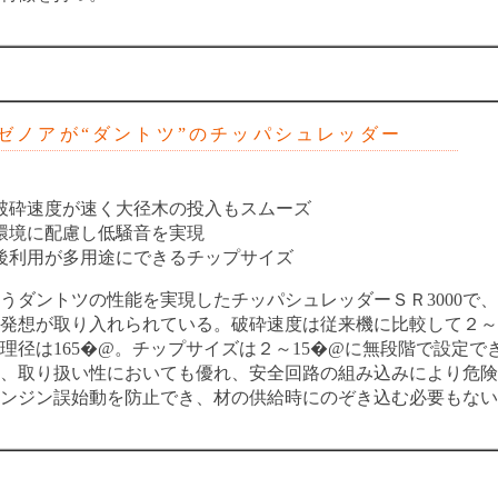
ノアが“ダントツ”のチッパシュレッダー
破砕速度が速く大径木の投入もスムーズ
環境に配慮し低騒音を実現
後利用が多用途にできるチップサイズ
うダントツの性能を実現したチッパシュレッダーＳＲ3000で
発想が取り入れられている。破砕速度は従来機に比較して２～
理径は165�@。チップサイズは２～15�@に無段階で設定で
、取り扱い性においても優れ、安全回路の組み込みにより危険
ンジン誤始動を防止でき、材の供給時にのぞき込む必要もない