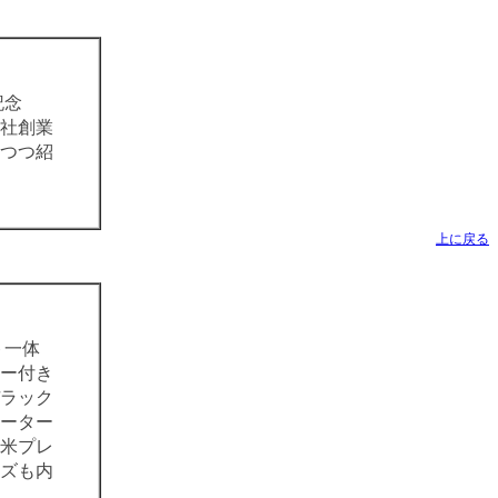
記念
会社創業
つつ紹
上に戻る
ト一体
ー付き
ラック
ーター
米プレ
ズも内