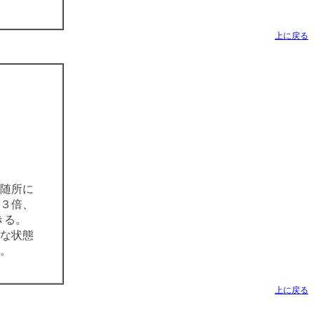
上に戻る
、随所に
３倍、
きる。
な状態
。
上に戻る