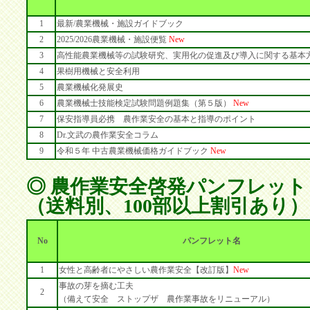
1
最新/農業機械・施設ガイドブック
2
2025/2026農業機械・施設便覧
New
3
高性能農業機械等の試験研究、実用化の促進及び導入に関する基本方
4
果樹用機械と安全利用
5
農業機械化発展史
6
農業機械士技能検定試験問題例題集（第５版）
New
7
保安指導員必携 農作業安全の基本と指導のポイント
8
Dr.文武の農作業安全コラム
9
令和５年 中古農業機械価格ガイドブック
New
◎ 農作業安全啓発パンフレット
（送料別、100部以上割引あり）
No
パンフレット名
1
女性と高齢者にやさしい農作業安全【改訂版】
New
事故の芽を摘む工夫
2
（備えて安全 ストップザ 農作業事故をリニューアル）