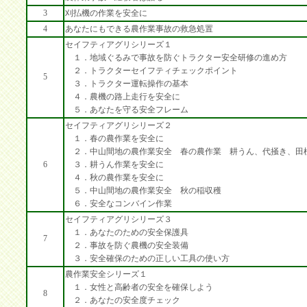
3
刈払機の作業を安全に
4
あなたにもできる農作業事故の救急処置
セイフティアグリシリーズ１
１．地域ぐるみで事故を防ぐトラクター安全研修の進め方
２．トラクターセイフティチェックポイント
5
３．トラクター運転操作の基本
４．農機の路上走行を安全に
５．あなたを守る安全フレーム
セイフティアグリシリーズ２
１．春の農作業を安全に
２．中山間地の農作業安全 春の農作業 耕うん、代掻き、田
6
３．耕うん作業を安全に
４．秋の農作業を安全に
５．中山間地の農作業安全 秋の稲収穫
６．安全なコンバイン作業
セイフティアグリシリーズ３
１．あなたのための安全保護具
7
２．事故を防ぐ農機の安全装備
３．安全確保のための正しい工具の使い方
農作業安全シリーズ１
１．女性と高齢者の安全を確保しよう
8
２．あなたの安全度チェック