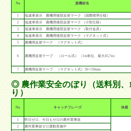
No
資機材名
1
低速車表示 農機用後部反射マーク （国際標準仕様）
2
低速車表示 農機用後部反射マーク （小型仕様）
3
低速車表示 農機用後部反射マーク （取付金具）
4
低速車表示 農機用後部反射マーク （マグネット式）
5
農機用反射マーク （マグネット式）
6
農機用反射テープ （ロール式） （1m単位、最大45,7m）
7
農機用反射テープ （マグネット式）50×150mm
◎ 農作業安全のぼり（送料別、1
り）
No
キャッチフレーズ
体裁
1
昨日ゼロ、今日もゼロの農作業事故
2
農作業事故ゼロ運動実施中