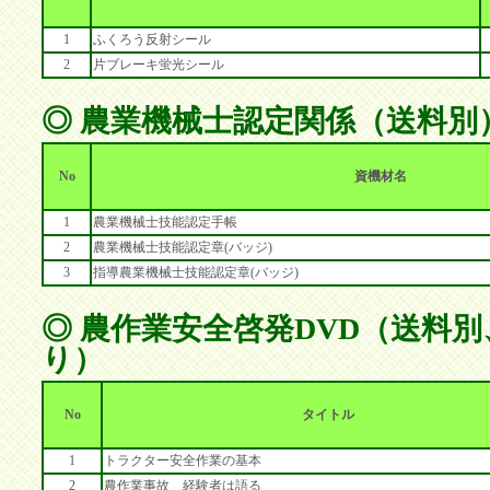
1
ふくろう反射シール
2
片ブレーキ蛍光シール
◎ 農業機械士認定関係（送料別
No
資機材名
1
農業機械士技能認定手帳
2
農業機械士技能認定章(バッジ)
3
指導農業機械士技能認定章(バッジ)
◎ 農作業安全啓発DVD（送料別
り）
No
タイトル
1
トラクター安全作業の基本
2
農作業事故 経験者は語る