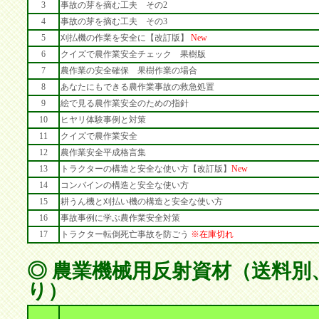
3
事故の芽を摘む工夫 その2
4
事故の芽を摘む工夫 その3
5
刈払機の作業を安全に【改訂版】
New
6
クイズで農作業安全チェック 果樹版
7
農作業の安全確保 果樹作業の場合
8
あなたにもできる農作業事故の救急処置
9
絵で見る農作業安全のための指針
10
ヒヤリ体験事例と対策
11
クイズで農作業安全
12
農作業安全平成格言集
13
トラクターの構造と安全な使い方【改訂版】
New
14
コンバインの構造と安全な使い方
15
耕うん機と刈払い機の構造と安全な使い方
16
事故事例に学ぶ農作業安全対策
17
トラクター転倒死亡事故を防ごう
※在庫切れ
◎ 農業機械用反射資材（送料別
り）