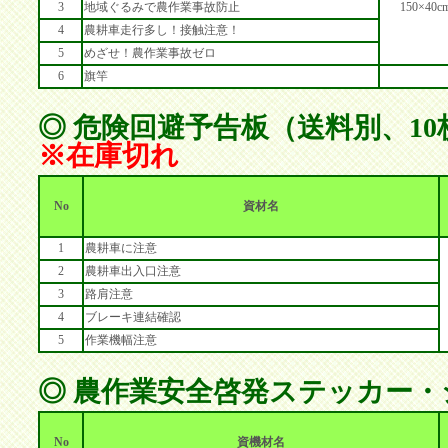
3
地域ぐるみで農作業事故防止
150×40c
4
農耕車走行多し！接触注意！
5
めざせ！農作業事故ゼロ
6
旗竿
◎ 危険回避予告板（送料別、1
※在庫切れ
No
資材名
1
農耕車に注意
2
農耕車出入口注意
3
路肩注意
4
ブレーキ連結確認
5
作業機幅注意
◎ 農作業安全啓発ステッカー
No
資機材名